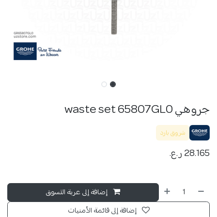
جروهي waste set 65807GL0
شروق بارد
28.165
ر.ع.
إضافة إلى عربة التسوق
إضافة إلى قائمة الأمنيات