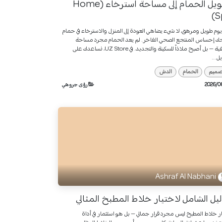
تحويل الحمام إلى مساحة استرخاء (Home
S
يوم طويل ومرهق، لا شيء يضاهي العودة إلى المنزل والاسترخاء في حمام
ك إحساس المنتجع الصحي الفاخر. لم يعد الحمام مجرد مساحة
وظيفية — بل أصبح ملاذاً للسكينة والتجديد. في UZ Store، نساعدك على
ل...
تصميم
الحمام
الدش
رؤى جروهي
Ashraf Al Nabhani
ليل الشامل لاختيار خلاط المطبخ المثالي
ار خلاط المطبخ ليس مجرد قرار جمالي — بل هو استثمار في أداة