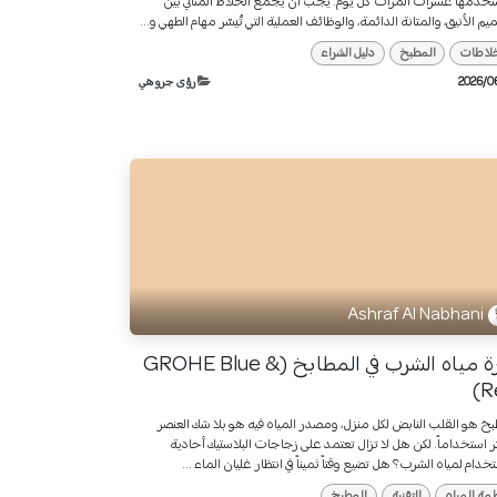
خدمها عشرات المرات كل يوم. يجب أن يجمع الخلاط المثالي بين
يم الأنيق، والمتانة الدائمة، والوظائف العملية التي تُيسّر مهام الطهي و...
خلاطات
المطبخ
دليل الشراء
رؤى جروهي
Ashraf Al Nabhani
ثورة مياه الشرب في المطابخ (GROHE Blue &
R
بخ هو القلب النابض لكل منزل، ومصدر المياه فيه هو بلا شك العنصر
ثر استخداماً. لكن هل لا تزال تعتمد على زجاجات البلاستيك أحادية
خدام لمياه الشرب؟ هل تضيع وقتاً ثميناً في انتظار غليان الماء ...
مة المياه
التقنية
المطبخ