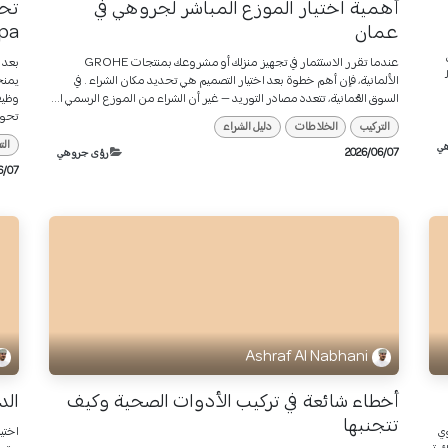
أهمية اختيار الموزع المباشر لجروهي في
عمان
pa)
عندما تقرر الاستثمار في تجهيز منزلك أو مشروعك بمنتجات GROHE
بعد 
ـ
الألمانية، فإن أهم خطوة بعد اختيار التصميم هي تحديد مكان الشراء . في
يمنح
السوق العُمانية، تتعدد مصادر التوريد — غير أن الشراء من الموزع الرسمي ا...
تحوي
التركيب
الخلاطات
دليل الشراء
ال
ي
07‏/06‏/2026
رؤى جروهي
07‏/06‏/2026
Ashraf Al Nabhani
أخطاء شائعة في تركيب الأدوات الصحية وكيف
الد
تتجنبها
ي
اختي