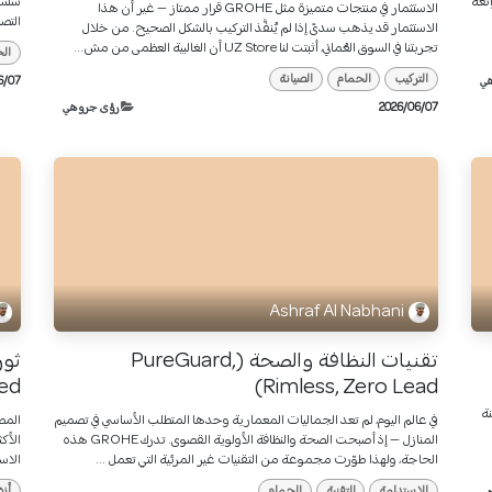
ئعة
ستست
الاستثمار في منتجات متميزة مثل GROHE قرار ممتاز — غير أن هذا
التصم
الاستثمار قد يذهب سدىً إذا لم يُنفَّذ التركيب بالشكل الصحيح. من خلال
تجربتنا في السوق العُماني، أثبتت لنا UZ Store أن الغالبية العظمى من مش...
ال
التركيب
الحمام
الصيانة
ي
07‏/06‏/2026
07‏/06‏/2026
رؤى جروهي
Ashraf Al Nabhani
تقنيات النظافة والصحة (PureGuard,
ed)
Rimless, Zero Lead)
نة
في عالم اليوم، لم تعد الجماليات المعمارية وحدها المتطلب الأساسي في تصميم
المط
المنازل — إذ أصبحت الصحة والنظافة الأولوية القصوى. تدرك GROHE هذه
الأك
الحاجة، ولهذا طوّرت مجموعة من التقنيات غير المرئية التي تعمل ...
الاست
الاستدامة
التقنية
الحمام
أنظ