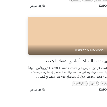
رؤى جروهي
Ashraf Al Nabhani
 ضغط المياه: أساسي لدشك الجديد
لقد قمت للتو بتركيب رأس دش GROHE Rainshower الكبير والأنيق، متوقعاً
ة استحمام فاخرة. لكن حين تفتح الماء، لا تحصل إلا على تدفق ضعيف.
؟ ضغط الماء غير الكافي. قبل شراء أي نظام دش متميز في عُمان،...
ركيب
الدش
دليل الشراء
رؤى جروهي