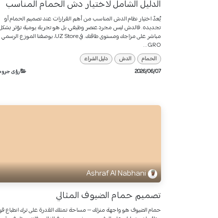
الدليل الشامل لاختيار دش الحمام المناسب
يُعدّ اختيار نظام الدش المناسب من أهم القرارات عند تصميم الحمام أو
تجديده. فالدش ليس مجرد عنصر وظيفي، بل هو تجربة يومية تؤثر بشكل
مباشر على مزاجك ومستوى طاقتك. في UZ Store، بوصفنا الموزع الرسمي ل
GRO...
الحمام
الدش
دليل الشراء
07‏/06‏/2026
رؤى جروه
Ashraf Al Nabhani
تصميم حمام الضيوف المثالي
حمام الضيوف هو واجهة منزلك — مساحة تمتلك القدرة على ترك انطباع قو