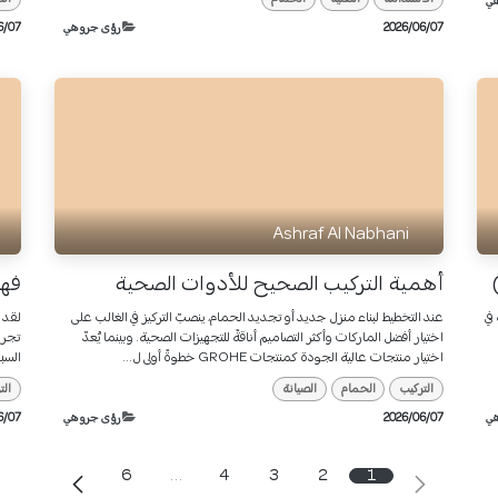
ي
07‏/06‏/2026
رؤى جروهي
07‏/06‏/2026
Ashraf Al Nabhani
أهمية التركيب الصحيح للأدوات الصحية
فهم
في
عند التخطيط لبناء منزل جديد أو تجديد الحمام، ينصبّ التركيز في الغالب على
اختيار أفضل الماركات وأكثر التصاميم أناقةً للتجهيزات الصحية. وبينما يُعدّ
تجرب
اختيار منتجات عالية الجودة كمنتجات GROHE خطوةً أولى ل...
السبب
التركيب
الحمام
الصيانة
الت
ي
07‏/06‏/2026
رؤى جروهي
07‏/06‏/2026
6
…
4
3
2
1