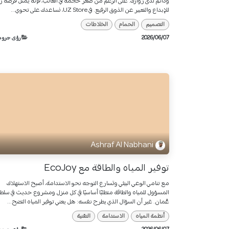
ودائم لدى زوارك. على الرغم من صغر حجمه في الغالب، فإنه يمثل فرصة را
للإبداع والتعبير عن الذوق الرفيع. في UZ Store، نساعدك على تحوي...
التصميم
الحمام
الخلاطات
07‏/06‏/2026
رؤى جروه
Ashraf Al Nabhani
توفير المياه والطاقة مع EcoJoy
مع تنامي الوعي البيئي وتسارع التوجه نحو الاستدامة، أصبح الاستهلاك
المسؤول للمياه والطاقة متطلبًا أساسيًا في كل منزل ومشروع حديث في سلط
عُمان. غير أن السؤال الذي يطرح نفسه: هل يعني توفير المياه التضح...
أنظمة المياه
الاستدامة
التقنية