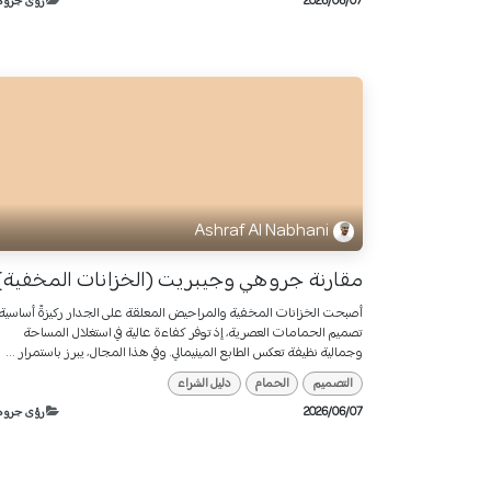
07‏/06‏/2026
رؤى جروه
Ashraf Al Nabhani
مقارنة جروهي وجيبريت (الخزانات المخفية)
أصبحت الخزانات المخفية والمراحيض المعلقة على الجدار ركيزةً أساسية 
تصميم الحمامات العصرية، إذ توفر كفاءة عالية في استغلال المساحة
وجمالية نظيفة تعكس الطابع المينيمالي. وفي هذا المجال، يبرز باستمرار ...
التصميم
الحمام
دليل الشراء
07‏/06‏/2026
رؤى جروه